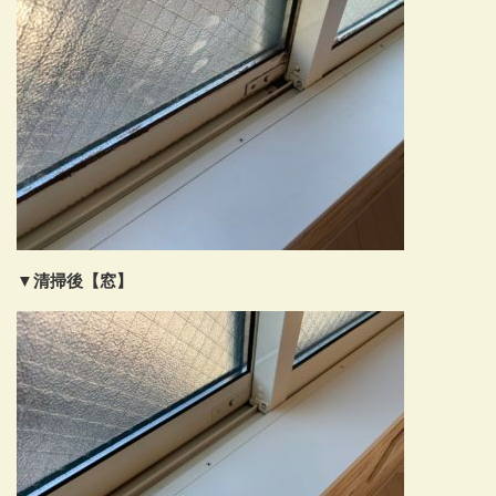
▼清掃後【窓】