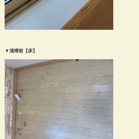
▼清掃前【床】